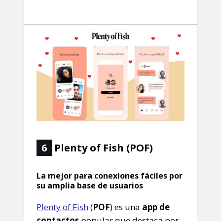
6
Plenty of Fish (POF)
La mejor para conexiones fáciles por
su amplia base de usuarios
Plenty of Fish
(
POF
) es una
app de
contactos
popular que destaca por