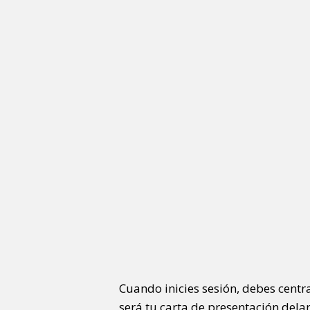
Cuando inicies sesión, debes centr
será tu carta de presentación dela